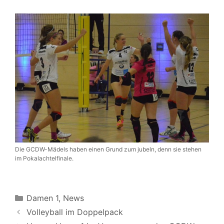
Die GCDW-Mädels haben einen Grund zum jubeln, denn sie stehen
im Pokalachtelfinale.
Kategorien
Damen 1
,
News
Beitrags-
Volleyball im Doppelpack
Navigation