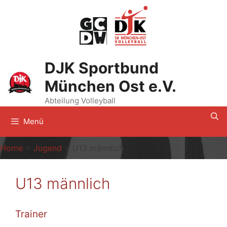
Zum
Inhalt
springen
DJK Sportbund
München Ost e.V.
Abteilung Volleyball
Menü
Home
>
Jugend
>
U13 männlich
U13 männlich
Trainer