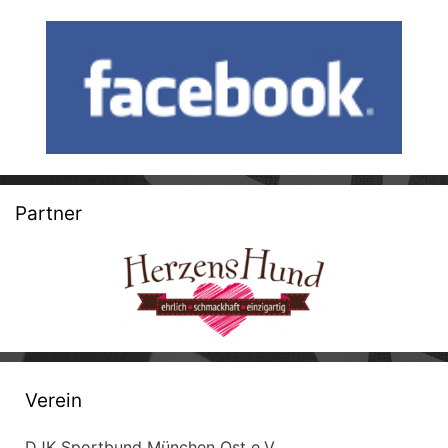
Partner
Verein
DJK Sportbund München Ost e.V.