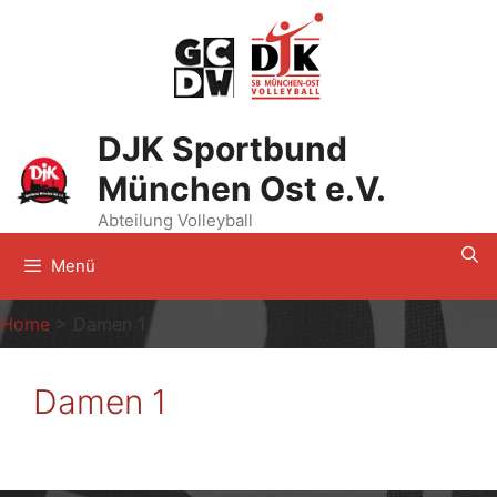
Zum
Inhalt
springen
DJK Sportbund
München Ost e.V.
Abteilung Volleyball
Menü
Home
>
Damen 1
Damen 1